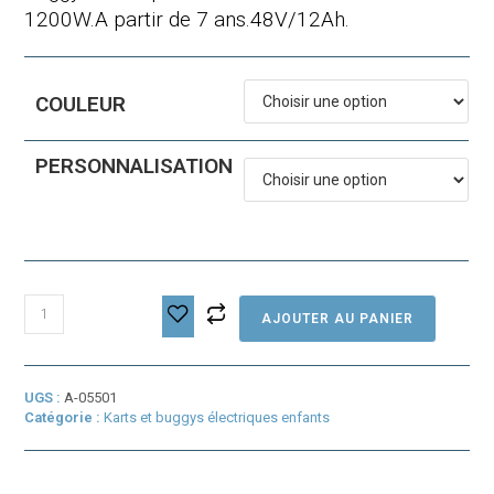
1415,00 €
1200W.A partir de 7 ans.48V/12Ah.
COULEUR
PERSONNALISATION
quantité
AJOUTER AU PANIER
de
Buggy
1200W
UGS :
A-05501
Catégorie :
Karts et buggys électriques enfants