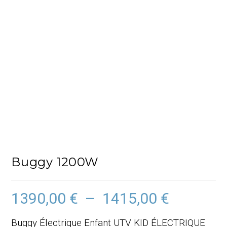
Buggy 1200W
1390,00
€
–
1415,00
€
Plage
de
prix :
1390,00 €
Buggy Électrique Enfant UTV KID ÉLECTRIQUE
à