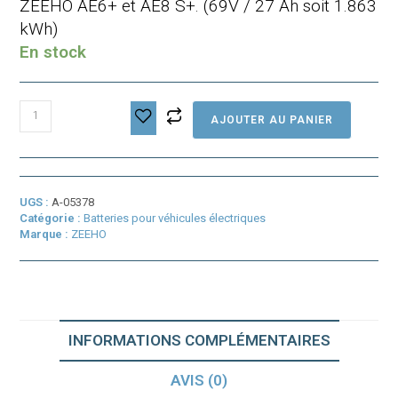
ZEEHO AE6+ et AE8 S+. (69V / 27 Ah soit 1.863
kWh)
En stock
quantité
AJOUTER AU PANIER
de
Batterie
Zeeho
UGS :
A-05378
Catégorie :
Batteries pour véhicules électriques
Marque :
ZEEHO
INFORMATIONS COMPLÉMENTAIRES
AVIS (0)