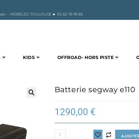
riques -- MOBELEC TOULOUSE ►
05 62 76 99 85
S
KIDS
OFFROAD- HORS PISTE
Batterie segway e110
🔍
1290,00
€
quantité
AJOUTER
de