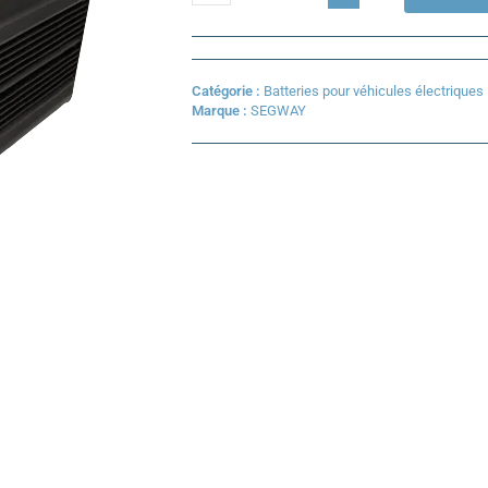
Batterie
segway
e110
Catégorie :
Batteries pour véhicules électriques
Marque :
SEGWAY