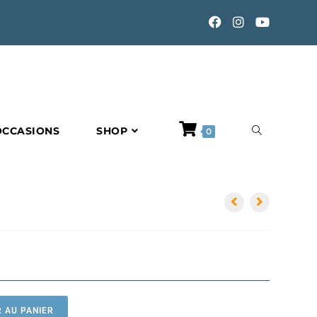
TOGGLE
OCCASIONS
SHOP
0
WEBSITE
SEARCH
 AU PANIER