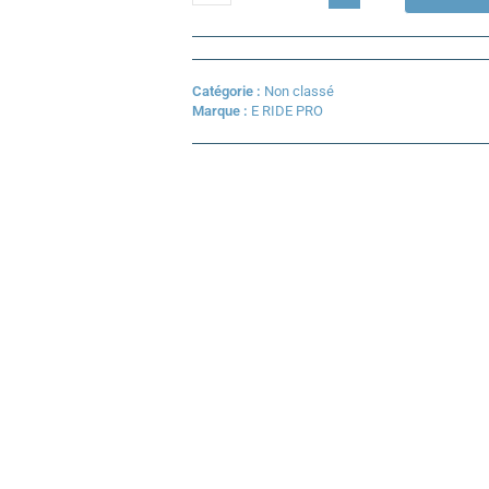
42-
112
Link
gold
Catégorie :
Non classé
chain
Marque :
E RIDE PRO