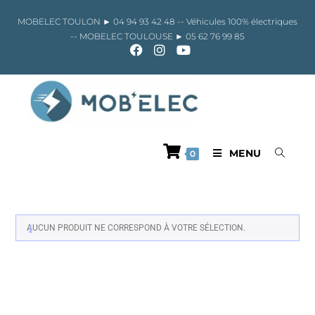
Skip
to
MOBELEC TOULON ►
04 94 93 42 48
-- Véhicules 100% électriques
content
-- MOBELEC TOULOUSE ►
05 62 76 99 85
MENU
0
AUCUN PRODUIT NE CORRESPOND À VOTRE SÉLECTION.