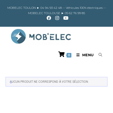
Skip
to
MOBELEC TOULON ►
04 94 93 42 48
-- Véhicules 100% électriques --
content
MOBELEC TOULOUSE ►
05 62 76 99 85
MENU
0
AUCUN PRODUIT NE CORRESPOND À VOTRE SÉLECTION.