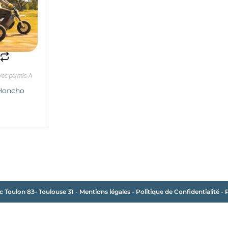
UITE
vec permis A
 Honcho
c Toulon 83- Toulouse 31
-
Mentions légales
-
Politique de Confidentialité
-
P