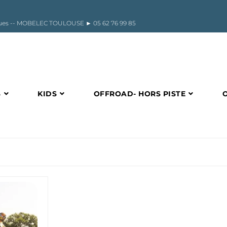
riques -- MOBELEC TOULOUSE ►
05 62 76 99 85
S
KIDS
OFFROAD- HORS PISTE