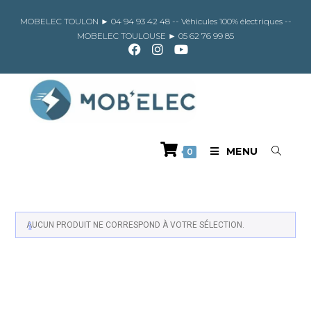
Skip
to
MOBELEC TOULON ►
04 94 93 42 48
-- Véhicules 100% électriques --
content
MOBELEC TOULOUSE ►
05 62 76 99 85
MENU
0
AUCUN PRODUIT NE CORRESPOND À VOTRE SÉLECTION.