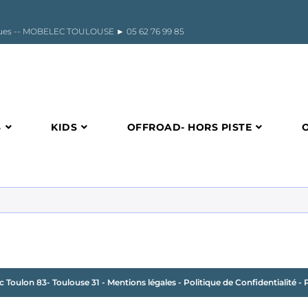
riques -- MOBELEC TOULOUSE ►
05 62 76 99 85
S
KIDS
OFFROAD- HORS PISTE
c Toulon 83- Toulouse 31
-
Mentions légales
-
Politique de Confidentialité
-
P