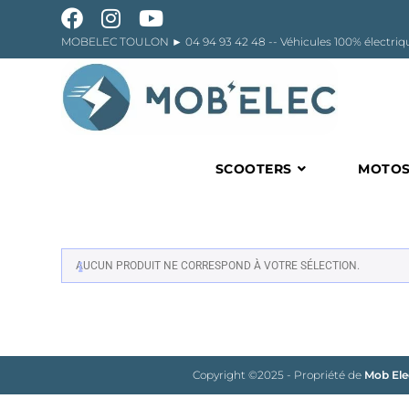
Skip
to
content
MOBELEC TOULON ►
04 94 93 42 48
-- Véhicules 100% élect
SCOOTERS
MOTO
AUCUN PRODUIT NE CORRESPOND À VOTRE SÉLECTION.
Copyright ©2025 - Propriété de
Mob Ele