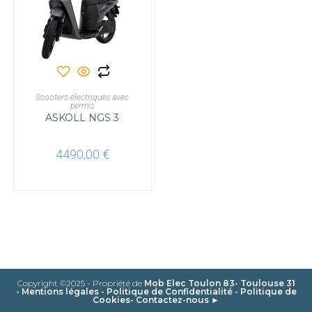
Ce
produit
a
CHOIX DES OPTIONS
Scooters électriques avec
plusieurs
permis
variations.
ASKOLL NGS 3
Les
options
peuvent
être
4490,00
€
choisies
sur
la
page
du
produit
Copyright ©2025 - Propriété de
Mob Elec Toulon 83- Toulouse 31
-
Mentions légales
-
Politique de Confidentialité
-
Politique de
Cookies
-
Contactez-nous ►