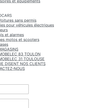
soires et équipements
OCARS
Voitures sans permis
ies pour véhicules électriques
eurs
ls et alarmes
es motos et scooters
ases
MAGASINS
MOBELEC 83 TOULON
MOBELEC 31 TOULOUSE
UE DISENT NOS CLIENTS
ACTEZ-NOUS
Press
Escape
to
close
Press
the
Escape