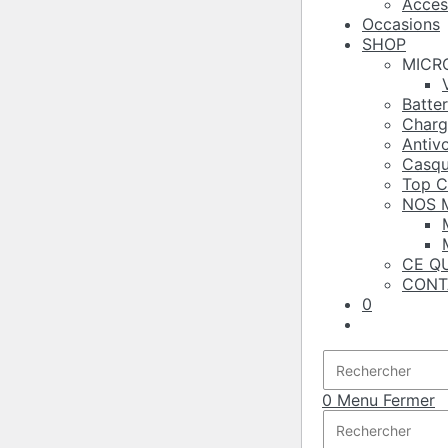
Acces
Occasions
SHOP
MICR
Batter
Charg
Antivo
Casqu
Top C
NOS 
CE Q
CONT
0
Toggle
website
search
0
Menu
Fermer
Rechercher
sur