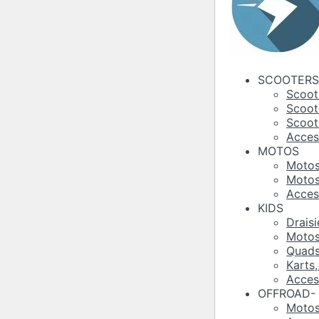
SCOOTERS
Scoot
Scoot
Scoote
Acces
MOTOS
Motos
Motos
Acces
KIDS
Draisi
Motos
Quads
Karts
Acces
OFFROAD- 
Motos