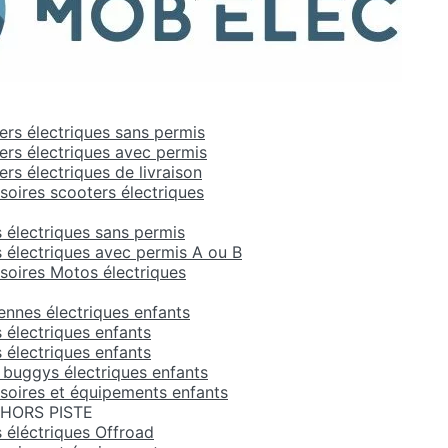
ers électriques sans permis
ers électriques avec permis
rs électriques de livraison
soires scooters électriques
 électriques sans permis
 électriques avec permis A ou B
soires Motos électriques
ennes électriques enfants
 électriques enfants
 électriques enfants
, buggys électriques enfants
soires et équipements enfants
HORS PISTE
 éléctriques Offroad