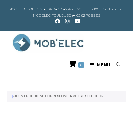
Skip
to
MOBELEC TOULON ►
04 94 93 42 48
-- Véhicules 100% électriques --
content
MOBELEC TOULOUSE ►
05 62 76 99 85
MENU
0
AUCUN PRODUIT NE CORRESPOND À VOTRE SÉLECTION.