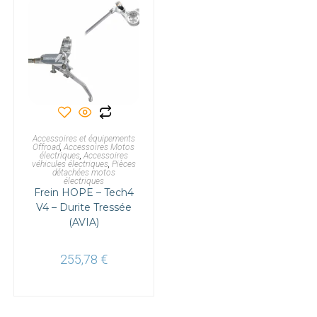
Ce
produit
a
CHOIX DES OPTIONS
Accessoires et équipements
plusieurs
Offroad
,
Accessoires Motos
variations.
électriques
,
Accessoires
Les
véhicules électriques
,
Pièces
options
détachées motos
peuvent
électriques
être
Frein HOPE – Tech4
choisies
V4 – Durite Tressée
sur
la
(AVIA)
page
du
produit
255,78
€