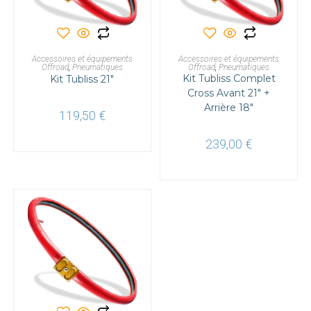
AJOUTER AU PANIER
AJOUTER AU PANIER
Accessoires et équipements
Accessoires et équipements
Offroad
,
Pneumatiques
Offroad
,
Pneumatiques
Kit Tubliss Complet
Kit Tubliss 21″
Cross Avant 21″ +
Arrière 18″
119,50
€
239,00
€