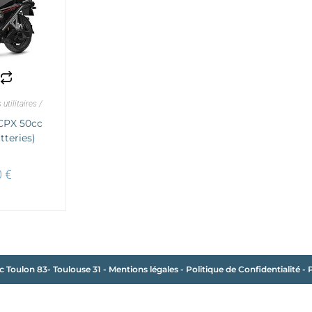
UITE
utilitaires /
n
PX 50cc
tteries)
0
€
c Toulon 83- Toulouse 31
-
Mentions légales
-
Politique de Confidentialité
-
P