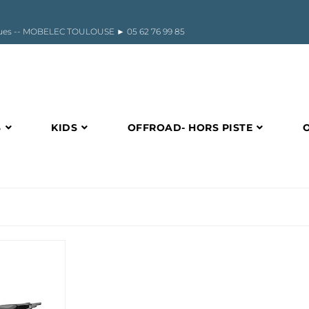
riques -- MOBELEC TOULOUSE ►
05 62 76 99 85
S
KIDS
OFFROAD- HORS PISTE