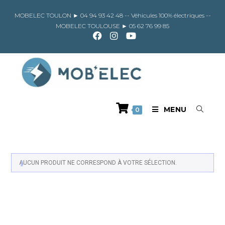
Skip
to
MOBELEC TOULON ►
04 94 93 42 48
-- Véhicules 100% électriques --
content
MOBELEC TOULOUSE ►
05 62 76 99 85
MENU
0
AUCUN PRODUIT NE CORRESPOND À VOTRE SÉLECTION.