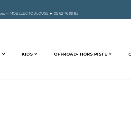
riques -- MOBELEC TOULOUSE ►
05 62 76 99 85
S
KIDS
OFFROAD- HORS PISTE