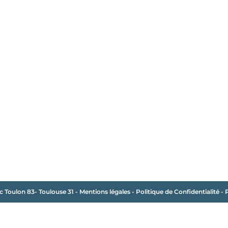
c Toulon 83- Toulouse 31
-
Mentions légales
-
Politique de Confidentialité
-
P