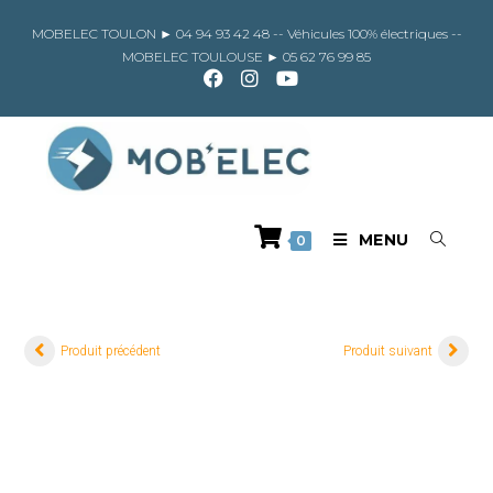
Skip
to
MOBELEC TOULON ►
04 94 93 42 48
-- Véhicules 100% électriques --
content
MOBELEC TOULOUSE ►
05 62 76 99 85
MENU
0
Produit précédent
Produit suivant