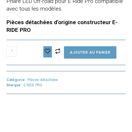
Phare LED Off-road pour E Ride Pro compatible
avec tous les modèles.
Pièces détachées d’origine constructeur E-
RIDE PRO
quantité
AJOUTER AU PANIER
de
Phare
LED
Off-
road
Catégorie :
Pièces détachées
pour
Marque :
E RIDE PRO
E
Ride
Pro
SE
/
SS
2.5
/