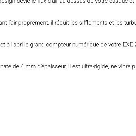
esign dévie le flux d’air au-dessus de votre casque et
nt l’air proprement, il réduit les sifflements et les tu
et à l’abri le grand compteur numérique de votre EXE 2 
te de 4 mm d’épaisseur, il est ultra-rigide, ne vibre p