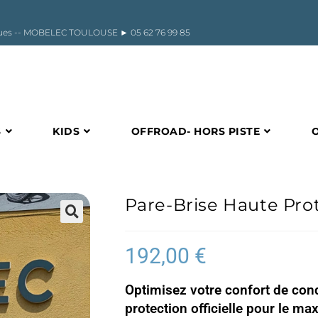
riques -- MOBELEC TOULOUSE ►
05 62 76 99 85
S
KIDS
OFFROAD- HORS PISTE
Pare-Brise Haute Pro
🔍
192,00
€
Optimisez votre confort de cond
protection officielle pour le m