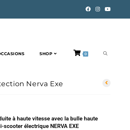
TOGGLE
OCCASIONS
SHOP
0
WEBSITE
tection Nerva Exe
SEARCH
uite à haute vitesse avec la bulle haute
axi-scooter électrique NERVA EXE