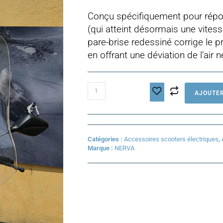
Conçu spécifiquement pour répo
(qui atteint désormais une vites
pare-brise redessiné corrige le pr
en offrant une déviation de l’air 
quantité
AJOUTER
de
Pare-
Brise
Haute
Protection
Catégories :
Accessoires scooters électriques
,
Nerva
Marque :
NERVA
Exe