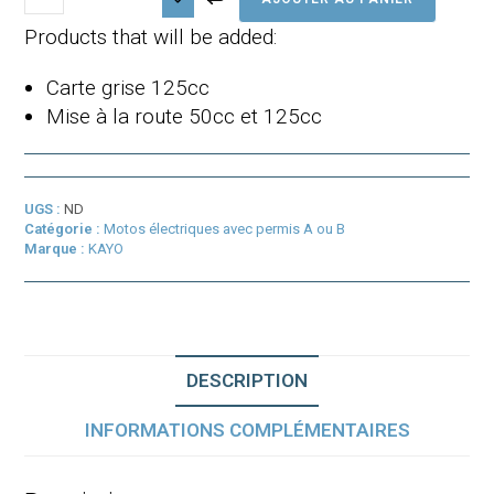
de
Kayo
Products that will be added:
Supermoto
EC2I
Carte grise 125cc
Homologuée
Route
Mise à la route 50cc et 125cc
UGS :
ND
Catégorie :
Motos électriques avec permis A ou B
Marque :
KAYO
DESCRIPTION
INFORMATIONS COMPLÉMENTAIRES