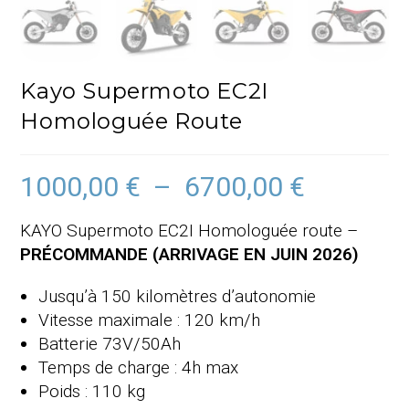
Kayo Supermoto EC2I
Homologuée Route
1000,00
€
–
6700,00
€
Plage
de
prix :
1000,00 €
KAYO Supermoto EC2I Homologuée route –
à
6700,00 €
PRÉCOMMANDE (ARRIVAGE EN JUIN 2026)
Jusqu’à 150 kilomètres d’autonomie
Vitesse maximale : 120 km/h
Batterie 73V/50Ah
Temps de charge : 4h max
Poids : 110 kg