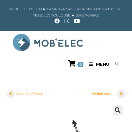
Skip
to
MOBELEC TOULON ►
04 94 93 42 48
-- Véhicules 100% électriques --
content
MOBELEC TOULOUSE ►
05 62 76 99 85
MENU
0
Produit précédent
Produit suivant
🔍