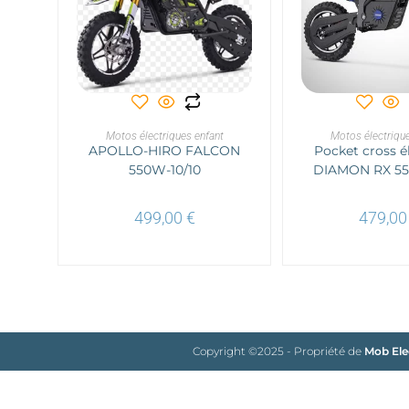
Ce
produit
a
CHOIX DES OPTIONS
CHOIX DES O
Motos électriques enfant
plusieurs
Motos électrique
APOLLO-HIRO FALCON
variations.
Pocket cross é
Les
550W-10/10
DIAMON RX 55
options
peuvent
être
choisies
499,00
€
479,0
sur
la
page
du
produit
Copyright ©2025 - Propriété de
Mob Ele