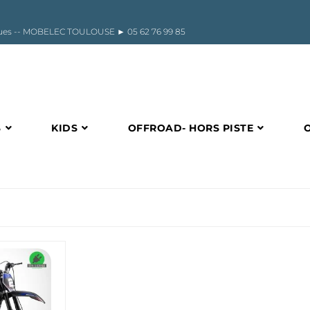
riques -- MOBELEC TOULOUSE ►
05 62 76 99 85
S
KIDS
OFFROAD- HORS PISTE