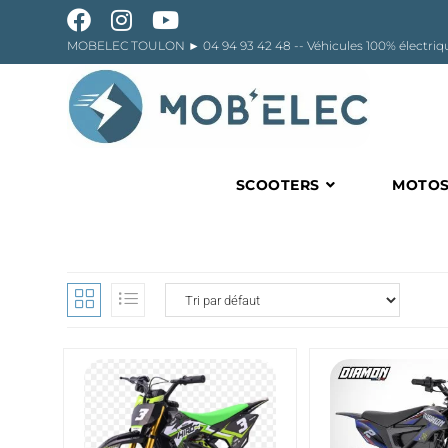
Skip
to
content
MOBELEC TOULON ►
04 94 93 42 48
-- Véhicules 100% élect
SCOOTERS
MOTO