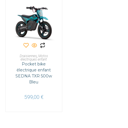
AJOUTER AU PANIER
Draisiennes
,
Motos
électriques enfant
Pocket bike
électrique enfant
SEDNA TXR 500w
Bleu
599,00
€