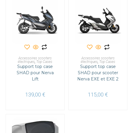
AJOUTER AU PANIER
AJOUTER AU PANIER
Accessoires scooters
Accessoires scooters
électriques
,
Top Cases
électriques
,
Top Cases
Support top case
Support top case
SHAD pour Nerva
SHAD pour scooter
Lift
Nerva EXE et EXE 2
139,00
€
115,00
€