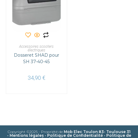
AJOUTER AU PANIER
Accessoires scooters
électriques
Dosseret SHAD pour
SH 37-40-45
34,90
€
Copyright ©2025 - Propriété de
Mob Elec Toulon 83- Toulouse 31
-
Mentions légales
-
Politique de Confidentialité
-
Politique de