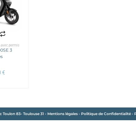
PANIER
 avec permis
0SE 3
es
0
€
c Toulon 83- Toulouse 31
-
Mentions légales
-
Politique de Confidentialité
-
P