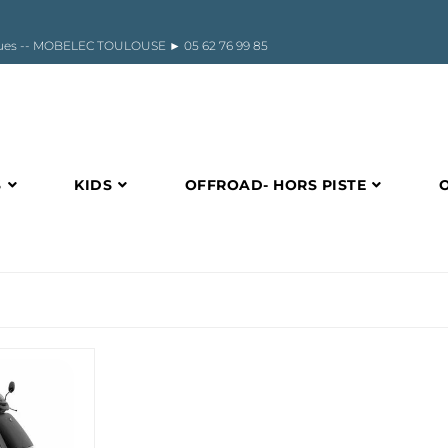
riques -- MOBELEC TOULOUSE ►
05 62 76 99 85
S
KIDS
OFFROAD- HORS PISTE