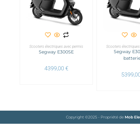
AJOUTER AU PANIER
AJOUTER AU 
Scooters électriques avec permis
Scooters électriques
Segway E30
Segway E300SE
batteri
4399,00
€
5399,0
Copyright ©2025 - Propriété de
Mob Ele