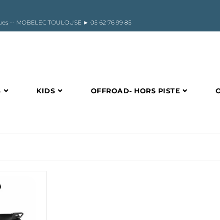
riques -- MOBELEC TOULOUSE ►
05 62 76 99 85
S
KIDS
OFFROAD- HORS PISTE