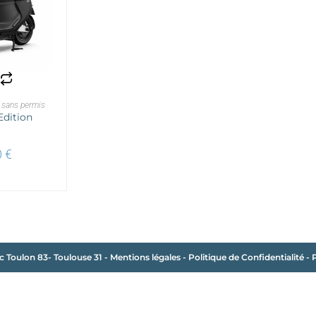
UITE
 sans permis
Edition
0
€
c Toulon 83- Toulouse 31
-
Mentions légales
-
Politique de Confidentialité
-
P