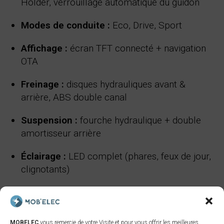
Holder, verrouillage automatique du guidon
Modes de conduite :
Eco, Drive, Sport
Affichage :
écran TFT connecté + navigation
OTA
Freinage :
disques hydrauliques avant &
arrière, ABS double canal
Suspension :
fourche hydraulique + double
amortisseur arrière
Éclairage :
LED complet (phares, feux de jour,
clignotants)
Rangements :
coffre sous-selle (casque
intégral possible)
MOBELEC
vous remercie de votre Visite et pour vous offrir les meilleures