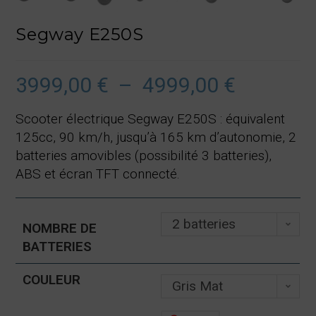
Segway E250S
3999,00
€
–
4999,00
€
Plage
de
prix :
3999,00 €
Scooter électrique Segway E250S : équivalent
à
4999,00 €
125cc, 90 km/h, jusqu’à 165 km d’autonomie, 2
batteries amovibles (possibilité 3 batteries),
ABS et écran TFT connecté.
2 batteries
NOMBRE DE
BATTERIES
COULEUR
Gris Mat