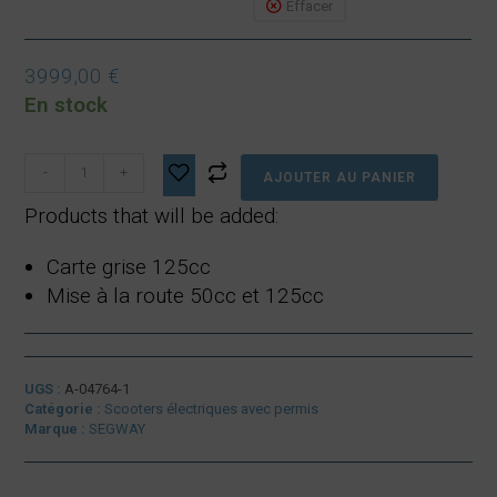
Effacer
3999,00
€
En stock
quantité
-
+
AJOUTER AU PANIER
de
Segway
Products that will be added:
E250S
Carte grise 125cc
Mise à la route 50cc et 125cc
UGS :
A-04764-1
Catégorie :
Scooters électriques avec permis
Marque :
SEGWAY