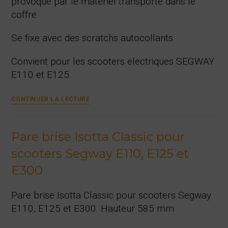
provoqué par le materiel transporté dans le
coffre.
Se fixe avec des scratchs autocollants.
Convient pour les scooters electriques SEGWAY
E110 et E125.
Doublure
CONTINUER LA LECTURE
de
coffre
pour
Pare brise Isotta Classic pour
Segway
E110
scooters Segway E110, E125 et
et
E125
E300
Pare brise Isotta Classic pour scooters Segway
E110, E125 et E300. Hauteur 585 mm