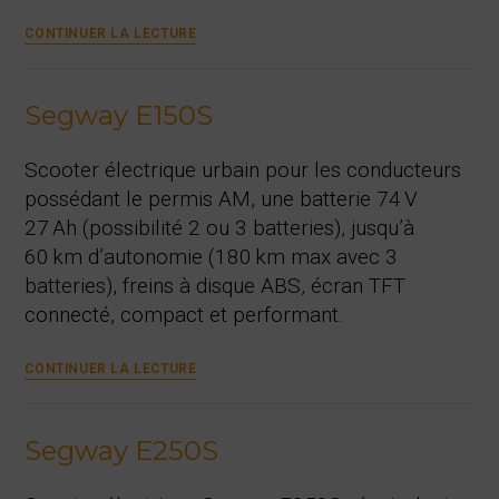
Bac
CONTINUER LA LECTURE
pour
3ème
batterie
Segway E150S
Segway
(E150,
E250,
Scooter électrique urbain pour les conducteurs
E300)
possédant le permis AM, une batterie 74 V
27 Ah (possibilité 2 ou 3 batteries), jusqu’à
60 km d’autonomie (180 km max avec 3
batteries), freins à disque ABS, écran TFT
connecté, compact et performant.
Segway
CONTINUER LA LECTURE
E150S
Segway E250S