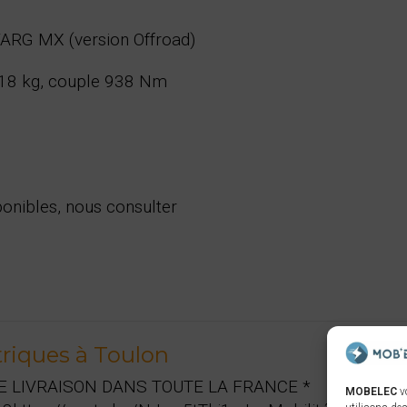
ARG MX (version Offroad)
118 kg, couple 938 Nm
onibles, nous consulter
triques à Toulon
 LIVRAISON DANS TOUTE LA FRANCE *
MOBELEC
v