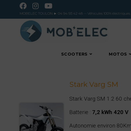
Skip
to
content
MOBELEC TOULON ►
04 94 93 42 48
-- Véhicules 100% électri
SCOOTERS
MOTOS
Stark Varg SM
Stark Varg SM 1.2 60 ch
Batterie :
7,2 kWh 420 V
Autonomie environ 80K