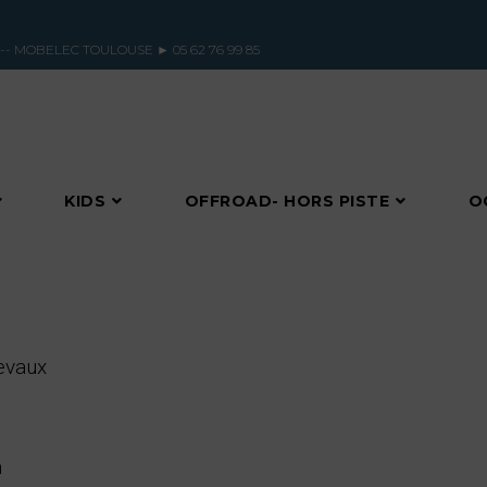
ques -- MOBELEC TOULOUSE ►
05 62 76 99 85
KIDS
OFFROAD- HORS PISTE
O
evaux
m