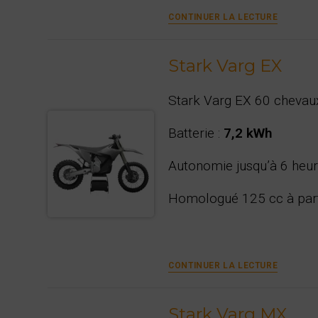
Stark
CONTINUER LA LECTURE
Varg
MX
1.2
Stark Varg EX
Stark Varg EX 60 chevau
Batterie :
7,2 kWh
Autonomie jusqu’à 6 heure
Homologué 125 cc à part
Stark
CONTINUER LA LECTURE
Varg
EX
Stark Varg MX